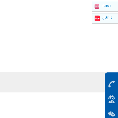
Bilibili
全氢聚硅氮烷液体涂料材料IOTA-PHPS
TDS
小红书
下载
26