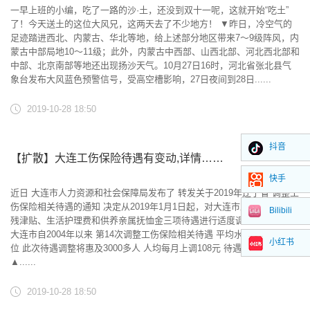
一早上班的小编，吃了一路的沙·土，还没到双十一呢，这就开始“吃土”
了！今天送土的这位大风兄，这两天去了不少地方！ ▼昨日，冷空气的
足迹踏进西北、内蒙古、华北等地，给上述部分地区带来7～9级阵风，内
蒙古中部局地10～11级；此外，内蒙古中西部、山西北部、河北西北部和
中部、北京南部等地还出现扬沙天气。10月27日16时，河北省张北县气
象台发布大风蓝色预警信号，受高空槽影响，27日夜间到28日......
2019-10-28 18:50
抖音
【扩散】大连工伤保险待遇有变动,详情……
快手
近日 大连市人力资源和社会保障局发布了 转发关于2019年辽宁省 调整工
伤保险相关待遇的通知 决定从2019年1月1日起，对大连市工伤人员的伤
Bilibili
残津贴、生活护理费和供养亲属抚恤金三项待遇进行适度调整。 这也是
大连市自2004年以来 第14次调整工伤保险相关待遇 平均水平位居全省首
小红书
位 此次待遇调整将惠及3000多人 人均每月上调108元 待遇调整范围
▲......
2019-10-28 18:50