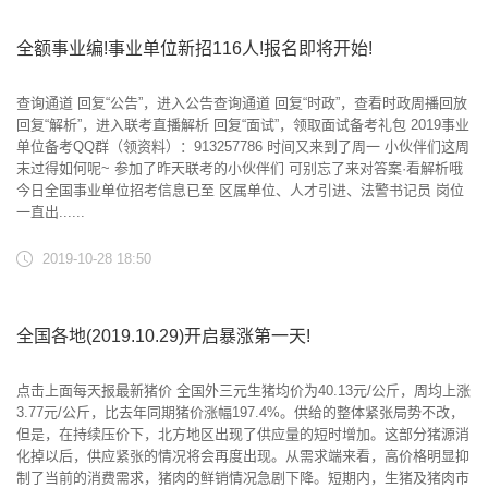
全额事业编!事业单位新招116人!报名即将开始!
查询通道 回复“公告”，进入公告查询通道 回复“时政”，查看时政周播回放
回复“解析”，进入联考直播解析 回复“面试”，领取面试备考礼包 2019事业
单位备考QQ群（领资料）：913257786 时间又来到了周一 小伙伴们这周
末过得如何呢~ 参加了昨天联考的小伙伴们 可别忘了来对答案·看解析哦
今日全国事业单位招考信息已至 区属单位、人才引进、法警书记员 岗位
一直出......
2019-10-28 18:50
全国各地(2019.10.29)开启暴涨第一天!
点击上面每天报最新猪价 全国外三元生猪均价为40.13元/公斤，周均上涨
3.77元/公斤，比去年同期猪价涨幅197.4%。供给的整体紧张局势不改，
但是，在持续压价下，北方地区出现了供应量的短时增加。这部分猪源消
化掉以后，供应紧张的情况将会再度出现。从需求端来看，高价格明显抑
制了当前的消费需求，猪肉的鲜销情况急剧下降。短期内，生猪及猪肉市