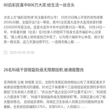
80后彩民喜中806万大奖:给生活一丝念头
点击上方“福彩双色球”关注最多的公号！ 10月10日晚上开奖的双色球第
2019116期，全国开出7注一等奖，其中1注花落大连市大连湾宋家村第
21020205号投注站，这是大连市今年中出的第10注一等奖。 10月14日一
早，中奖者刘健（化名）在3位亲人的陪同下现身大连市福彩中心兑奖
室。“我上周五晚上就知道自己中奖了，以为周六福彩中心休息，就计划
周一再兑奖。这几天激动得不行，一连两天晚上都......
2019-10-28 18:48
26名科级干部按副处级无限期挂职,被通报整改
澎湃新闻 记者 钟煜豪 近日，沈阳市浑南区政府网站公布了浑南区委关于
省委巡视整改情况的通报，针对辽宁省委第十三巡视组巡视反馈的多项问
题如“卫生系统人员匮乏”、“农业总产值占全区GDP比重不足1%”、“科技投
入力度逐年下降”、“科级干部按副处级无限期挂职”等，浑南区委公布了相
关整改情况。 巡视组反馈称，浑南区卫生系统人员匮乏的问题始终没有
缓解，全系统目前编制1178人，实有526人，人员缺口......