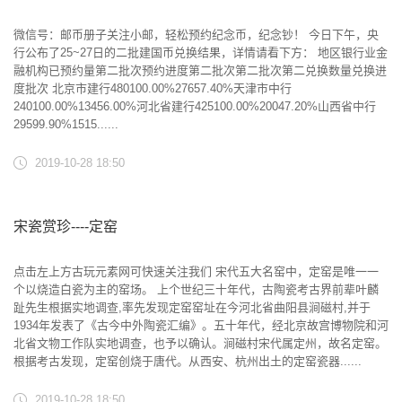
微信号：邮币册子关注小邮，轻松预约纪念币，纪念钞！ 今日下午，央
行公布了25~27日的二批建国币兑换结果，详情请看下方： 地区银行业金
融机构已预约量第二批次预约进度第二批次第二批次第二兑换数量兑换进
度批次 北京市建行480100.00%27657.40%天津市中行
240100.00%13456.00%河北省建行425100.00%20047.20%山西省中行
29599.90%1515......
2019-10-28 18:50
宋瓷赏珍----定窑
点击左上方古玩元素网可快速关注我们 宋代五大名窑中，定窑是唯一一
个以烧造白瓷为主的窑场。 上个世纪三十年代，古陶瓷考古界前辈叶麟
趾先生根据实地调查,率先发现定窑窑址在今河北省曲阳县涧磁村,并于
1934年发表了《古今中外陶瓷汇编》。五十年代，经北京故宫博物院和河
北省文物工作队实地调查，也予以确认。涧磁村宋代属定州，故名定窑。
根据考古发现，定窑创烧于唐代。从西安、杭州出土的定窑瓷器......
2019-10-28 18:50