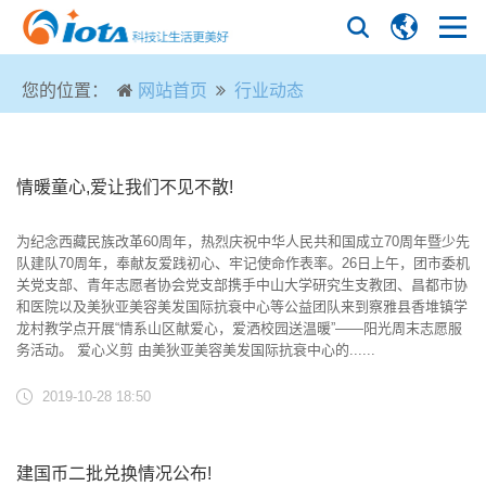
您的位置：
网站首页
行业动态
情暖童心,爱让我们不见不散!
为纪念西藏民族改革60周年，热烈庆祝中华人民共和国成立70周年暨少先
队建队70周年，奉献友爱践初心、牢记使命作表率。26日上午，团市委机
关党支部、青年志愿者协会党支部携手中山大学研究生支教团、昌都市协
和医院以及美狄亚美容美发国际抗衰中心等公益团队来到察雅县香堆镇学
龙村教学点开展“情系山区献爱心，爱洒校园送温暖”——阳光周末志愿服
务活动。 爱心义剪 由美狄亚美容美发国际抗衰中心的......
2019-10-28 18:50
建国币二批兑换情况公布!