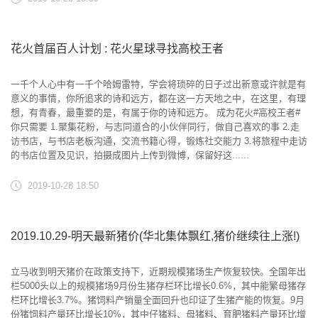
花火首届百人计划 : 花火星球寻找高校王者
一千个人心中有一千个哈姆雷特，学会将琐碎的日子过出新意或许就是有
意义的事情，你所追求的诗和远方，都在这一方天地之中，在这里，有理
想，有青春，最重要的是，有属于你的诗和远方。 成为花火#高校王者#
你只需要 1.聚集花粉，与志同道合的小伙伴同行，做自己喜欢的事 2.走
访书店，与书店老板沟通，交流书籍心得，锻炼社交能力 3.将旅程中走访
的书店位置及见识，拍摄成图片上传到微博，保留好这......
2019-10-28 18:50
2019.10.29-明天最新猪价(华北集体飘红,猪价继续往上涨!)
立马收到明天猪价在政策支持下，近期规模猪场生产恢复较快。全国年出
栏5000头以上的规模猪场9月份生猪存栏环比增长0.6%，其中能繁母猪存
栏环比增长3.7%。猪饲料产销量全面回升也印证了生猪产能的恢复。9月
份猪饲料产量环比增长10%，其中仔猪料、母猪料、育肥猪料产量环比增