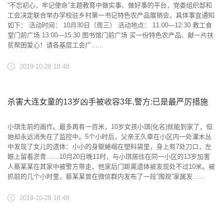
“不忘初心，牢记使命”主题教育中做实事、做好事的平台，党委组织部和
工会决定联合举办学校驻乡村第一书记特色农产品展销会，具体事宜通知
如下： 活动时间： 10月30日（周三） 活动地点： 11:00—12:30 教工食
堂门前广场 13:00—15:30 图书馆门前广场 买一份特色农产品、献一片扶
贫帮困爱心！请各基层工会广......
2019-10-28 18:48
杀害大连女童的13岁凶手被收容3年,警方:已是最严厉措施
小琪生前的画作。最多再有一百米，10岁女孩小琪(化名)就能到家了，但
她却永远消失在了监控中。5个小时后，父亲王久章在小区内一处灌木丛
中发现了女儿的遗体：小小的身躯蜷缩在塑料袋里，身上有7处刀口，左
眼上留着淤青……10月20日晚11时，与小琪居住在同一小区的13岁加害
人蔡某某在其家中被警方带走，他家后门距离遗体被发现处不过10米。被
抓前的几个小时里，蔡某某曾在微信群内发布了一段“围观”家属发......
2019-10-28 18:48