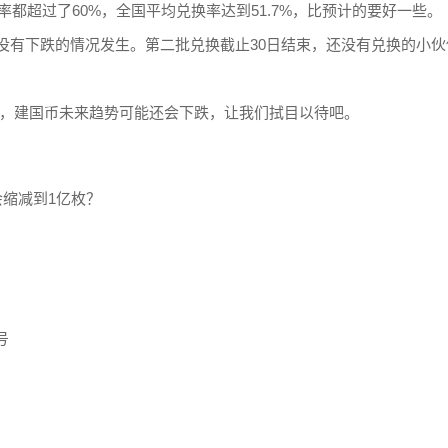
都超过了60%，全国平均兑换率达到51.7%，比预计的要好一些。
，没有下跌的情况发生。第二批兑换截止30日结束，还没有兑换的小
的，建国币未来趋势可能还会下跌，让我们拭目以待吧。
缩减到1亿枚？
号