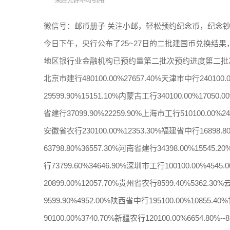
微信号：邮币册子 关注小邮，轻松预约纪念币，纪念
今日下午，央行公布了25~27日的二批建国币兑换结
地区银行业金融机构已预约量第二批次预约进度第二批
北京市建行480100.00%27657.40%天津市中行240100.
29599.90%15151.10%内蒙古工行340100.00%17050
省建行37099.90%22259.90%上海市工行510100.00%24
安徽省农行230100.00%12353.30%福建省中行16898.8
63798.80%36557.30%河南省建行34398.00%15545.
行73799.60%34646.90%深圳市工行100100.00%454
20899.00%12057.70%贵州省农行8599.40%5362.3
9599.90%4952.00%陕西省中行195100.00%10855.
90100.00%3740.70%新疆农行120100.00%6654.80%--8,