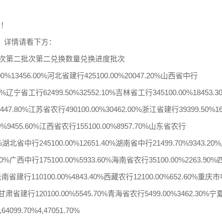
钞！
果，详情请看下方：
次第二批次第二兑换数量兑换进度批次
00%13456.00%河北省建行425100.00%20047.20%山西省中行
.00%辽宁省工行62499.50%32552.10%吉林省工行345100.00%18453
447.80%江苏省农行490100.00%30462.00%浙江省建行39399.50%16
0%9455.60%江西省农行155100.00%8957.70%山东省农行
20%湖北省中行245100.00%12651.40%湖南省中行21499.70%9343.
5.00%广西中行175100.00%5933.60%海南省农行35100.00%2263.9
0%云南省建行110100.00%4843.40%西藏农行12100.00%652.60%重庆
40%甘肃省建行120100.00%5545.70%青海省农行5499.00%3462.30%
64099.70%4,47051.70%