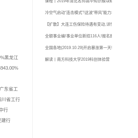
课程丨2019年清北名师高中知识模块精讲系列课程!
冷空气启动“连击模式”!这波“带风”能力相当强
【扩散】大连工伤保险待遇有变动,详情……
全额事业编!事业单位新招116人!报名即将开始!
全国各地(2019.10.29)开启暴涨第一天!
.30%黑龙江
解读丨南方科技大学2019科创体验营
943.00%
20%广东省工
0%四川省工行
市中行
宁夏建行