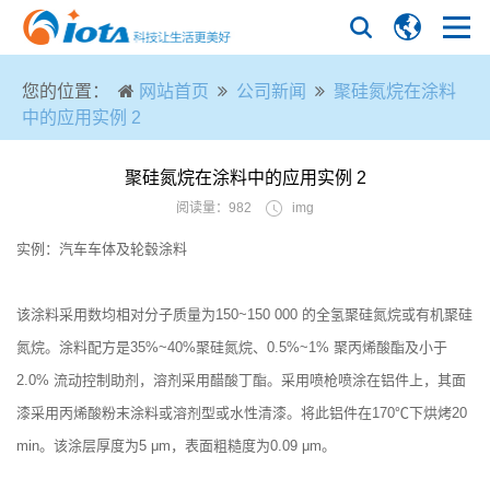
您的位置：
网站首页
公司新闻
聚硅氮烷在涂料
中的应用实例 2
聚硅氮烷在涂料中的应用实例 2
阅读量：982
img
实例：汽车车体及轮毂涂料
该涂料采用数均相对分子质量为150~150 000 的全氢聚硅氮烷或有机聚硅
氮烷。涂料配方是35%~40%聚硅氮烷、0.5%~1% 聚丙烯酸酯及小于
2.0% 流动控制助剂，溶剂采用醋酸丁酯。采用喷枪喷涂在铝件上，其面
漆采用丙烯酸粉末涂料或溶剂型或水性清漆。将此铝件在170℃下烘烤20
min。该涂层厚度为5 μm，表面粗糙度为0.09 μm。