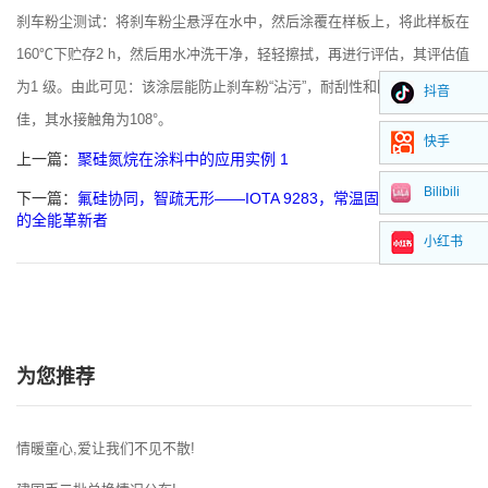
刹车粉尘测试：将刹车粉尘悬浮在水中，然后涂覆在样板上，将此样板在
160℃下贮存2 h，然后用水冲洗干净，轻轻擦拭，再进行评估，其评估值
为1 级。由此可见：该涂层能防止刹车粉“沾污”，耐刮性和防腐蚀性均
抖音
佳，其水接触角为108°。
快手
上一篇：
聚硅氮烷在涂料中的应用实例 1
Bilibili
下一篇：
氟硅协同，智疏无形——IOTA 9283，常温固化超疏水涂层
的全能革新者
小红书
为您推荐
情暖童心,爱让我们不见不散!