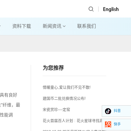
资料下载
新闻资讯
联系我们
为您推荐
情暖童心,爱让我们不见不散!
具有良好
建国币二批兑换情况公布!
”纤维，最
宋瓷赏珍----定窑
抖音
性能调
花火首届百人计划 : 花火星球寻找高校王者
快手