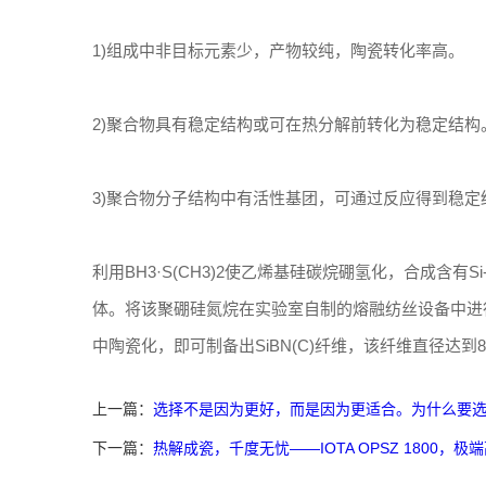
1)组成中非目标元素少，产物较纯，陶瓷转化率高。
2)聚合物具有稳定结构或可在热分解前转化为稳定结构
3)聚合物分子结构中有活性基团，可通过反应得到稳定
利用BH3·S(CH3)2使乙烯基硅碳烷硼氢化，合成含有
体。将该聚硼硅氮烷在实验室自制的熔融纺丝设备中进
中陶瓷化，即可制备出SiBN(C)纤维，该纤维直径达到8～
上一篇：
选择不是因为更好，而是因为更适合。为什么要
下一篇：
热解成瓷，千度无忧——IOTA OPSZ 1800，