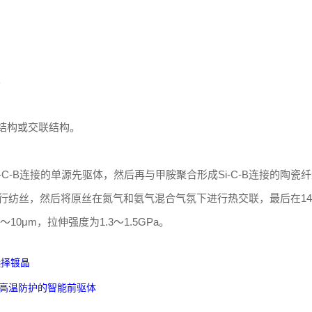
。
结构或交联结构。
Si-C-B连接的单源先驱体，然后再与甲胺聚合形成Si-C-B连接的陶瓷
行纺丝，然后将原丝在氮气和氨气混合气氛下进行热交联，最后在14
10μm，拉伸强度为1.3～1.5GPa。
选择镀晶
极端高温防护的智能前驱体