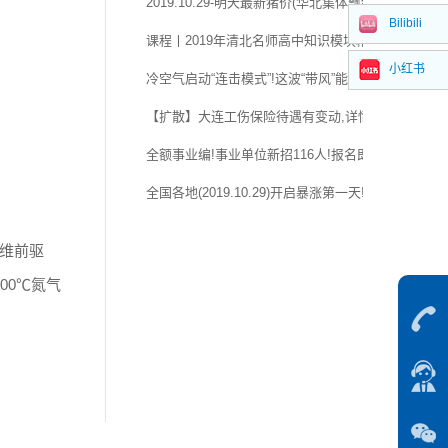
2019.10.29-明天最新猪价(华北集体飘红,猪价继续往
Bilibili
课程丨2019年清北名师高中知识模块精讲系列课程!
小红书
冷空气启动“连击模式”!这波“带风”能力相当强
【扩散】大连工伤保险待遇有变动,详情……
全额事业编!事业单位新招116人!报名即将开始!
全国各地(2019.10.29)开启暴涨第一天!
纤维前驱
00℃氮气