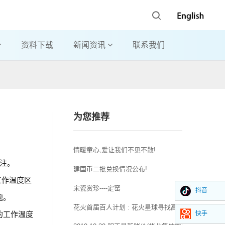
资料下载
新闻资讯
联系我们
为您推荐
情暖童心,爱让我们不见不散!
关注。
建国币二批兑换情况公布!
工作温度区
宋瓷赏珍----定窑
抖音
题。
花火首届百人计划 : 花火星球寻找高校王者
的工作温度
快手