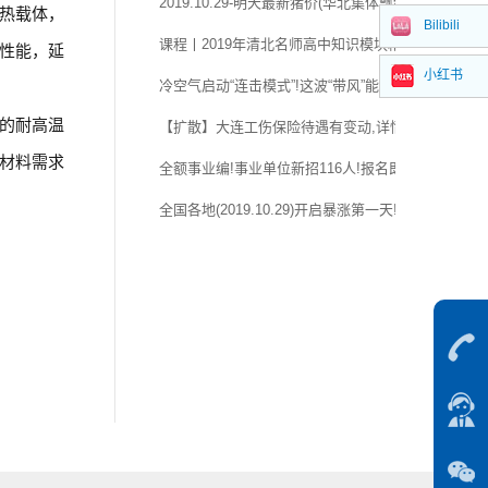
2019.10.29-明天最新猪价(华北集体飘红,猪价继续往
温热载体，
Bilibili
课程丨2019年清北名师高中知识模块精讲系列课程!
性能，延
小红书
冷空气启动“连击模式”!这波“带风”能力相当强
的耐高温
【扩散】大连工伤保险待遇有变动,详情……
能材料需求
全额事业编!事业单位新招116人!报名即将开始!
全国各地(2019.10.29)开启暴涨第一天!